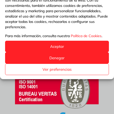
son necesarias para el funcionamiento de la web. Con su
piscina y se ha puesto verde” o preguntas como
consentimiento, también utilizamos cookies de preferencias,
“¿cuánta sal tengo que echar a la piscina?”. En...
estadísticas y marketing para personalizar funcionalidades,
analizar el uso del sitio y mostrar contenidos adaptados. Puede
aceptar todas las cookies, rechazarlas o configurar sus
preferencias.
Para más información, consulta nuestra
Política de Cookies
.
Aceptar
Denegar
Ver preferencias