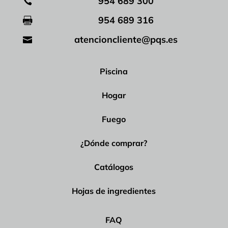
954 689 300

954 689 316

atencioncliente@pqs.es

Piscina
Hogar
Fuego
¿Dónde comprar?
Catálogos
Hojas de ingredientes
FAQ