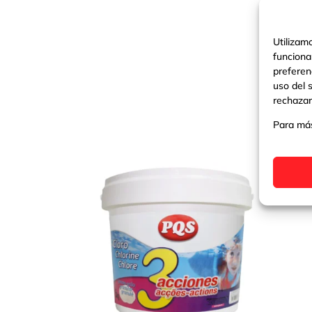
Utilizam
funciona
preferen
uso del 
rechazar
Para más