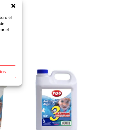
para el
 de
ar el
,
ias