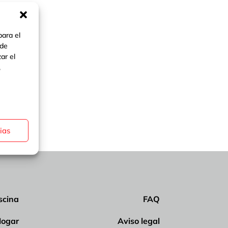
para el
 de
ar el
,
ias
scina
FAQ
ogar
Aviso legal