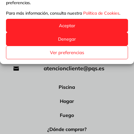
preferencias.
Para más información, consulta nuestra
Política de Cookies
.
Avenida de la Palmera 71-73. Polígono
Industrial La Palmera. 41703 Dos Hermanas,
Aceptar
Sevilla
Denegar
954 689 300

Ver preferencias
954 689 316

atencioncliente@pqs.es

Piscina
Hogar
Fuego
¿Dónde comprar?