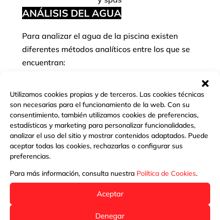
ANÁLISIS DEL AGUA
Para analizar el agua de la piscina existen
diferentes métodos analíticos entre los que se
encuentran:
MEDIDORES CON REACTIVOS
Utilizamos cookies propias y de terceros. Las cookies técnicas
El analizador con reactivos es la opción más
son necesarias para el funcionamiento de la web. Con su
consentimiento, también utilizamos cookies de preferencias,
utilizada y sencilla. Consiste en tomar una
estadísticas y marketing para personalizar funcionalidades,
muestra del agua a 20 cm de profundidad de la
analizar el uso del sitio y mostrar contenidos adaptados. Puede
superficie con una probeta y añadir al agua el
aceptar todas las cookies, rechazarlas o configurar sus
preferencias.
reactivo indicado dependiendo del parámetro
que se quiera analizar. Cuando el reactivo se
Para más información, consulta nuestra
Política de Cookies
.
disuelve en el agua, ésta se transforma de un
Aceptar
color cuya intensidad debemos comparar con la
tabla de colores incorporada en la probeta, o
Denegar