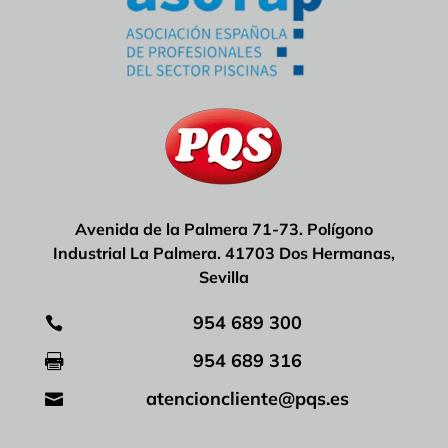
Avenida de la Palmera 71-73. Polígono
Industrial La Palmera. 41703 Dos Hermanas,
Sevilla
954 689 300

954 689 316

atencioncliente@pqs.es
